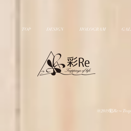
TOP
DESIGN
HOLOGRAM
GAL
@2019彩Re～Trapping