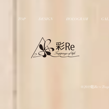
TOP
DESIGN
HOLOGRAM
GAL
@2019彩Re～Trapping