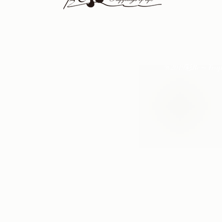
@2019彩Re～Trapping