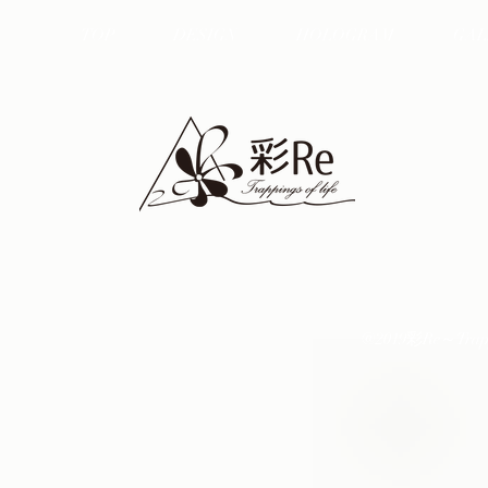
TOP
DESIGN
HOLOGRAM
GAL
@2019彩Re～Trapping