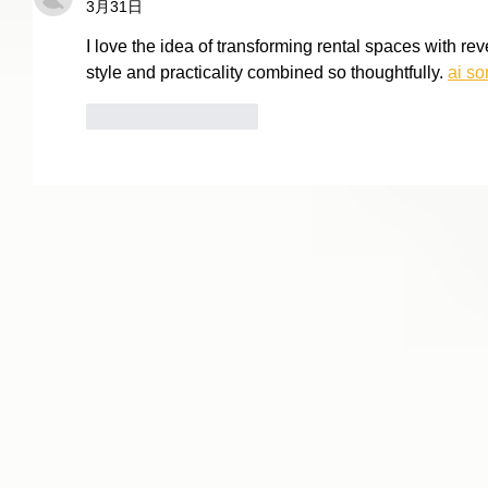
3月31日
I love the idea of transforming rental spaces with reve
style and practicality combined so thoughtfully. 
ai so
いいね！
返信