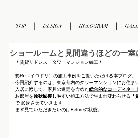
TOP
DESIGN
HOLOGRAM
GAL
ショールームと見間違うほどの一室
＊賃貸リドレス　タワーマンション編⑥＊ 
彩Re（イロドリ）の施工事例をご覧いただける本ブログ。
今回紹介するのは、東京都内のタワーマンションにお住ま
入居に際して、家具の選定を含めた
総合的なコーディネー
お部屋を
原状回復しやすい
施工方法で生まれ変わらせる
「
で 変身させていきます。
まず見ていただきたいのはBeforeの状態。