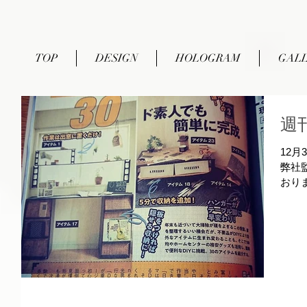
TOP
DESIGN
HOLOGRAM
GAL
週
12
弊社
おり
を気
るも
アイ