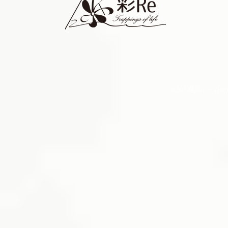
@2019彩Re～Trapping